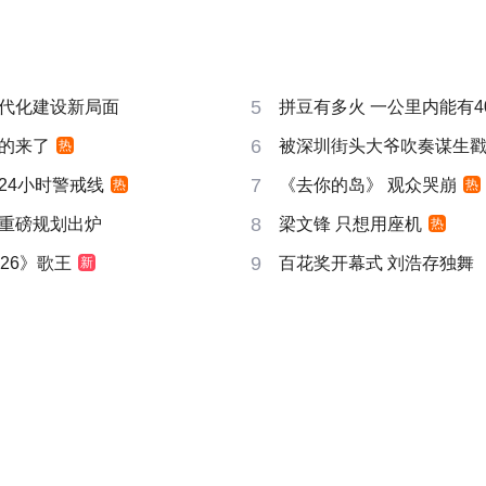
5
代化建设新局面
拼豆有多火 一公里内能有4
6
的来了
被深圳街头大爷吹奏谋生
热
7
24小时警戒线
《去你的岛》 观众哭崩
热
热
8
重磅规划出炉
梁文锋 只想用座机
热
9
26》歌王
百花奖开幕式 刘浩存独舞
新